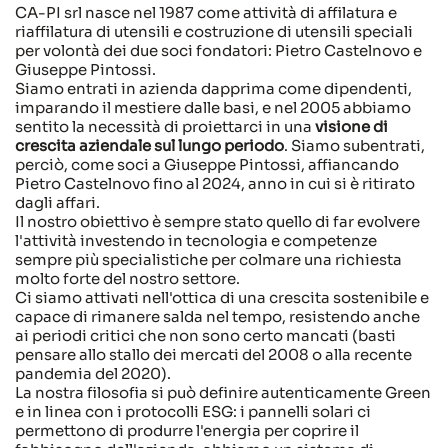
CA-PI srl nasce nel 1987 come attività di affilatura e
riaffilatura di utensili e costruzione di utensili speciali
per volontà dei due soci fondatori: Pietro Castelnovo e
Giuseppe Pintossi.
Siamo entrati in azienda dapprima come dipendenti,
imparando il mestiere dalle basi, e nel 2005 abbiamo
sentito la necessità di proiettarci in una
visione di
crescita aziendale sul lungo periodo
. Siamo subentrati,
perciò, come soci a Giuseppe Pintossi, affiancando
Pietro Castelnovo fino al 2024, anno in cui si è ritirato
dagli affari.
Il nostro obiettivo è sempre stato quello di far evolvere
l'attività investendo in tecnologia e competenze
sempre più specialistiche per colmare una richiesta
molto forte del nostro settore.
Ci siamo attivati nell'ottica di una crescita sostenibile e
capace di rimanere salda nel tempo, resistendo anche
ai periodi critici che non sono certo mancati (basti
pensare allo stallo dei mercati del 2008 o alla recente
pandemia del 2020).
La nostra filosofia si può definire autenticamente Green
e in linea con i protocolli ESG: i pannelli solari ci
permettono di produrre l'energia per coprire il