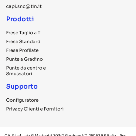
capi.snc@tin.it
Prodotti
Frese Taglio a T
Frese Standard
Frese Profilate
Punte a Gradino
Punte da centro e
Smussatori
Supporto
Configuratore
Privacy Clienti e Fornitori
CA-PI srl - via G.Matteotti 303/D Gardone V.T. 25063 BS Italia - Pec